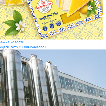
вежие новости
родли лето с «Лимончелло»!