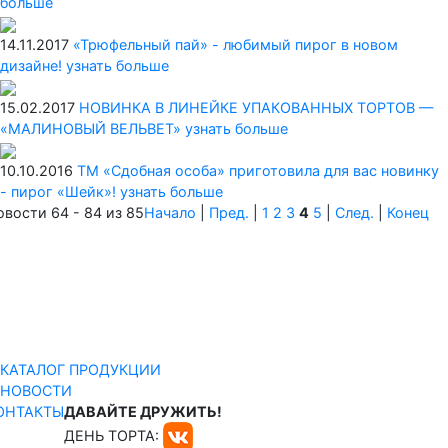
больше
14.11.2017
«Трюфельный пай» - любимый пирог в новом
дизайне!
узнать больше
15.02.2017
НОВИНКА В ЛИНЕЙКЕ УПАКОВАННЫХ ТОРТОВ —
«МАЛИНОВЫЙ ВЕЛЬВЕТ»
узнать больше
10.10.2016
ТМ «Сдобная особа» приготовила для вас новинку
- пирог «Шейк»!
узнать больше
овости 64 - 84 из 85
Начало
|
Пред.
|
1
2
3
4
5
|
След.
|
Конец
КАТАЛОГ ПРОДУКЦИИ
НОВОСТИ
ОНТАКТЫ
ДАВАЙТЕ ДРУЖИТЬ!
ДЕНЬ ТОРТА: