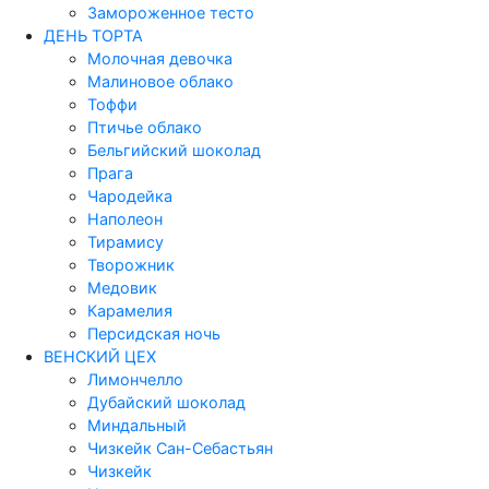
Замороженное тесто
ДЕНЬ ТОРТА
Молочная девочка
Малиновое облако
Тоффи
Птичье облако
Бельгийский шоколад
Прага
Чародейка
Наполеон
Тирамису
Творожник
Медовик
Карамелия
Персидская ночь
ВЕНСКИЙ ЦЕХ
Лимончелло
Дубайский шоколад
Миндальный
Чизкейк Сан-Себастьян
Чизкейк