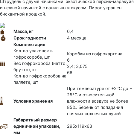
Штрудель с двумя начинками: экзотической персик-маракуйя
и нежной начинкой с ванильным вкусом. Пирог украшен
бисквитной крошкой.
Масса, кг
0,4
Срок годности
4 месяца
Комплектация
Кол-во упаковок в
Коробки из гофрокартона
гофрокоробе, шт
6
Вес гофрокороба (нетто,
2,4; 3,075
брутто), кг.
66
Кол-во гофрокоробов на
паллете, шт
При температуре от +2°С до +
25°С и относительной
Условия хранения
влажности воздуха не более
85%. Беречь от попадания
прямых солнечных лучей
Габаритный размер
единичной упаковки,
295х119х63
мм