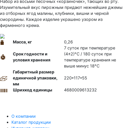
Набор из восьми песочных «корзиночек», тающих во рту.
Изумительный вкус пирожным придают нежнейшие джемы
из отборных ягод малины, клубники, вишни и черной
смородины. Каждое изделие украшено узором из
фирменного крема.
Масса, кг
0,26
7 суток при температуре
Срок годности и
(4±2)°С / 180 суток при
условия хранения
температуре хранения не
выше минус 18°С
Габаритный размер
единичной упаковки,
220*117*55
мм
Шрихкод единицы
4680009613232
О компании
Каталог продукции