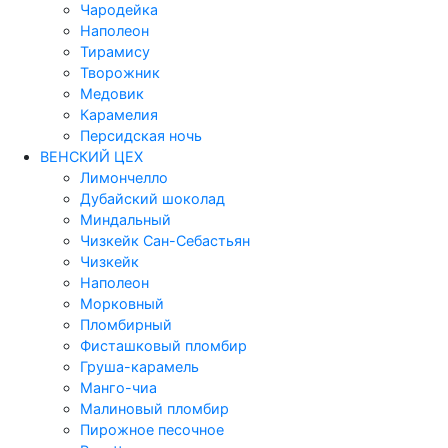
Чародейка
Наполеон
Тирамису
Творожник
Медовик
Карамелия
Персидская ночь
ВЕНСКИЙ ЦЕХ
Лимончелло
Дубайский шоколад
Миндальный
Чизкейк Сан-Себастьян
Чизкейк
Наполеон
Морковный
Пломбирный
Фисташковый пломбир
Груша-карамель
Манго-чиа
Малиновый пломбир
Пирожное песочное